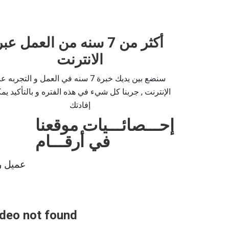
أكثر من 7 سنه من العمل عبر
الانترنت
سنضع بين يديك خبرة 7 سنه في العمل و التجربه ع
الإنترنت , جربنا كل شيء في هذه الفتره و بالتأكيد يمك
إفادتك
إحـــصائـــيات موقعنا
في أرقـــام
عميل ر
deo not found