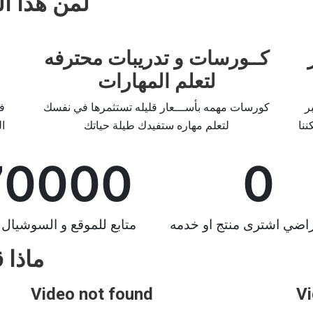
لمن هذا ال
كــورسات و تدريبات محترفه
لتعلم المهارات
بر
كورسات مهمه بأســـعار قليله تستثمرها في نفسك
ف
ننا
لتعلم مهاره ستفيدك طيلة حياتك
ا
70000
0
اضي اشترى منتج او خدمه
متابع للموقع و السوشيال م
ماذا 
Video not found
Vi