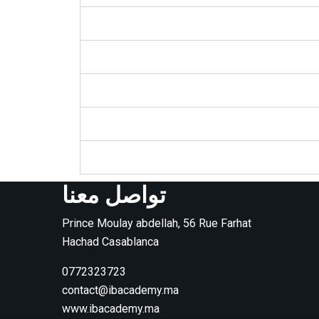
تواصل معنا
Prince Moulay abdellah, 56 Rue Farhat
Hachad Casablanca
0772323723
contact@ibacademy.ma
www.ibacademy.ma