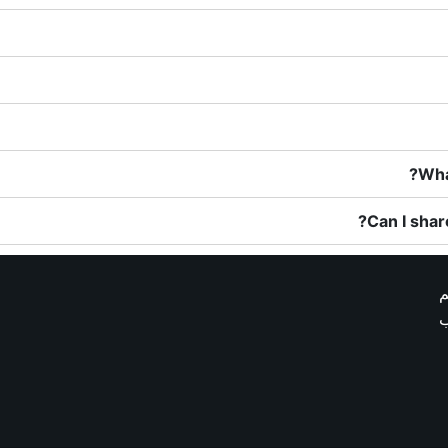
Wha
Can I shar
م
ب