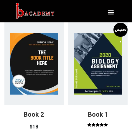
تسجيل الدخول
تخفيض
!
Book 2
Book 1
$
18
تم التقييم