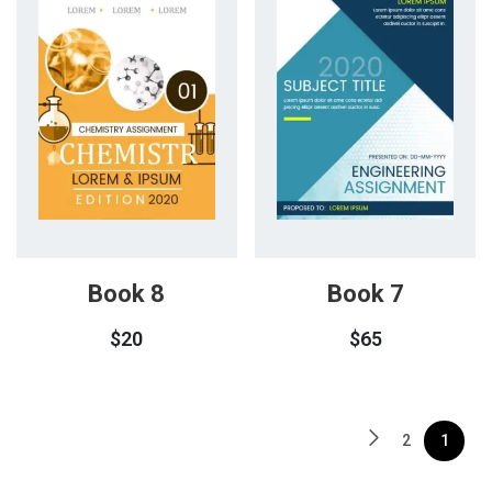
Book 8
Book 7
$
20
$
65
2
1